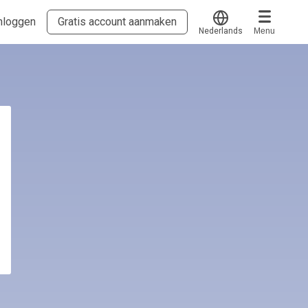
nloggen
Gratis account aanmaken
Nederlands
Menu
Translate
Voucher verzilveren
Account en hulp
Meer
Start met leren
klantenservice@studdy.nl
Kennisbank
Inloggen
Erkend NRTO lid
Algemene voorwaarden en privacy