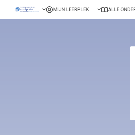
MIJN LEERPLEK
ALLE ONDE
Voor mij
Alles bekijken
Favoriet
Populair
Gestart
Afgerond
Certificaten